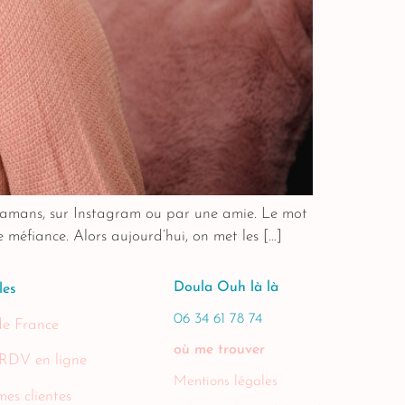
 mamans, sur Instagram ou par une amie. Le mot
e méfiance. Alors aujourd’hui, on met les […]
Doula Ouh là là
les
06 34 61 78 74
de France
où me trouver
 RDV en ligne
Mentions légales
mes clientes