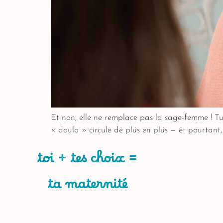
Et non, elle ne remplace pas la sage-femme ! T
« doula » circule de plus en plus — et pourtant,
toi + tes choix =
ta maternité