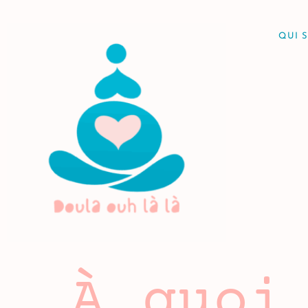
QUI S
À quoi